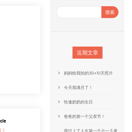
搜索
近期文章
妈妈给我拍的30+10天照片
。
今天我满月了！
恰逢奶奶的生日
爸爸的第一个父亲节！
cle
节！
我过上了人生第一个六一儿童