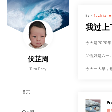
跳
至
By -
fuzhizho
正
文
我过上
今天是2025
又恰好是六一
伏芷周
今天一大早，
Tutu Baby
首页
Pr
世
个人档