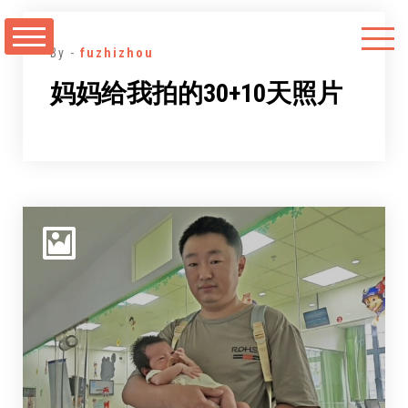
跳
至
By -
fuzhizhou
正
妈妈给我拍的30+10天照片
文